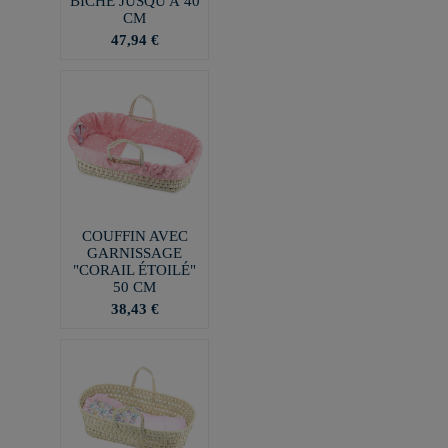
BICHE JUSQU'À 40
CM
47,94 €
COUFFIN AVEC
GARNISSAGE
"CORAIL ÉTOILÉ"
50 CM
38,43 €