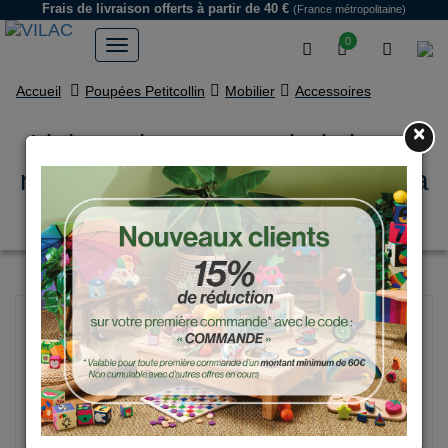
Frais de livraison offerts
à partir de 40 €
(France métropolitaine)
0
Accueil
Poupées Petitcollin
Mobilier
Accessoires
×
Lit bercelonnette en bois laqué
rose panda pour poupée jusqu'à
40 cm