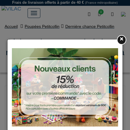
Frais de livraison offerts
à partir de 40 €
(France métropolitaine)
0
Accueil
Poupées Petitcollin
Dernière chance Petitcollin
×
Lit bercelonnette en bois laqué
rose panda pour poupée jusqu'à
40 cm