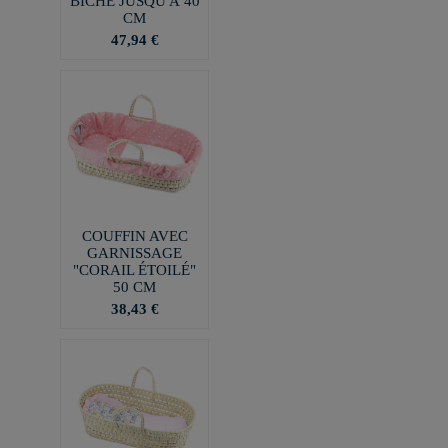
BICHE JUSQU'À 40
CM
47,94 €
COUFFIN AVEC
GARNISSAGE
"CORAIL ÉTOILÉ"
50 CM
38,43 €