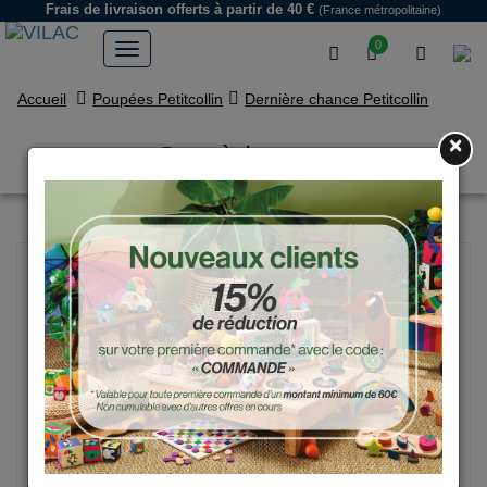
Frais de livraison offerts
à partir de 40 €
(France métropolitaine)
0
Accueil
Poupées Petitcollin
Dernière chance Petitcollin
×
Sac à langer