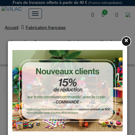
Frais de livraison offerts
à partir de 40 €
(France métropolitaine)
0
Accueil
Fabrication française
×
Corde à sauter Boizoos Babeth
la Rainette
NOUVEAU