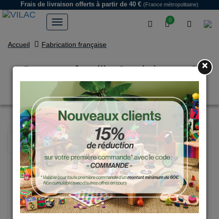
Frais de livraison offerts
à partir de 40 €
(France métropolitaine)
0
Accueil
Fabrication française
×
Croquet famille 2 adultes + 3
enfants
NOUVEAU