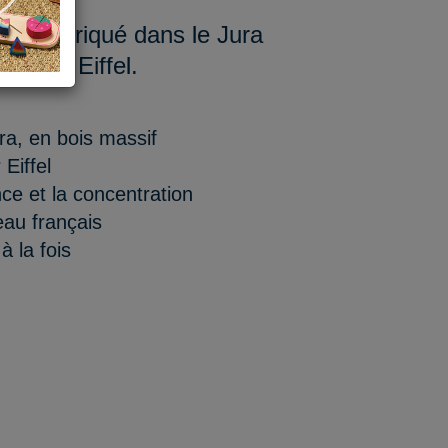
ce, fabriqué dans le Jura
la Tour Eiffel.
ura, en bois massif
 Eiffel
nce et la concentration
eau français
à la fois