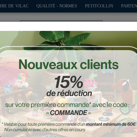
IRE DE VILAC
QUALITÉ - NORMES
PETITCOLLIN
PARTEN
0
TION
PLEIN AIR
JEUX
DÉCO-CADEAUX
POUPÉES
’équilibre Tour Eiffel 12 
Réf. : 50364