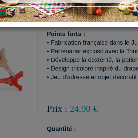
Un jeu d’adresse et d’élégan
en partenariat exclusif avec 
Points forts :
• Fabrication française dans le J
• Partenariat exclusif avec la Tour
• Développe la dextérité, la patie
• Design tricolore inspiré du drap
• Jeu d’adresse et objet décoratif 
Prix :
24,90 €
Quantité :