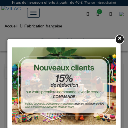
Frais de livraison offerts
à partir de 40 €
(France métropolitaine)
0
Accueil
Fabrication française
×
Jeu de Yam's