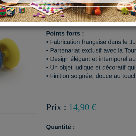
Un concentré de charme et d
fabriqué dans le Jura en part
Points forts :
• Fabrication française dans le J
• Partenariat exclusif avec la Tour
• Design élégant et intemporel au
• Un objet ludique et décoratif qu
• Finition soignée, douce au touch
Prix :
14,90 €
Quantité :