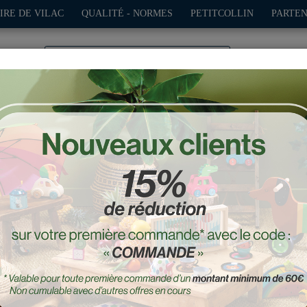
IRE DE VILAC
QUALITÉ - NORMES
PETITCOLLIN
PARTEN
0
TION
PLEIN AIR
JEUX
DÉCO-CADEAUX
POUPÉES
ni roadster Tour Eiffel bl
Réf. : 50361