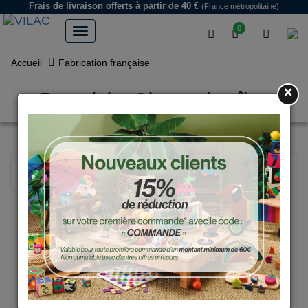
Frais de livraison offerts
à partir de 40 €
(France métropolitaine)
0
Accueil
Fabrication française
×
Parapluie, Oiseau des îles