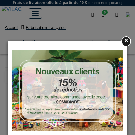
Frais de livraison offerts
à partir de 40 €
(France métropolitaine)
0
Accueil
Fabrication française
×
Tirelire Monstre Krok noire
NOUVEAU