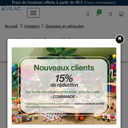
Frais de livraison offerts
à partir de 40 €
(France métropolitaine)
0
Accueil
Imitation
Garages et véhicules
×
Circuit réversible en carton,
Vilacity