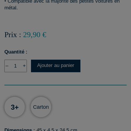
• Compatible avec la majorité des petites voitures en
métal.
Prix :
29,90 €
Quantité :
Ajouter au panier
–
+
3+
Carton
Dimensions :
45 x 4.5 x 24.5 cm