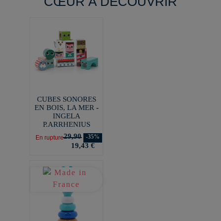
CŒUR À DÉCOUVRIR
CUBES SONORES
EN BOIS, LA MER -
INGELA
P.ARRHENIUS
29,90
-35%
En rupture
19,43 €