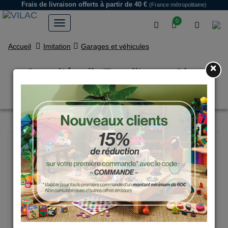
Frais de livraison offerts
à partir de 40 €
(France métropolitaine)
0
Accueil
Imitation
Garages et véhicules
×
Jeu d’éveil, Empil’auto City-
Ingela P.Arrhenius