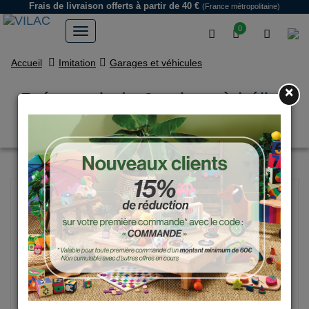
Frais de livraison offerts
à partir de 40 €
(France métropolitaine)
0
Accueil
Imitation
Garages et véhicules
×
Présentoir de 6 avions à hélice
assortis