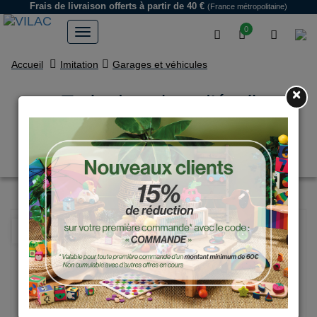
Frais de livraison offerts
à partir de 40 €
(France métropolitaine)
0
Accueil
Imitation
Garages et véhicules
×
Train de cubes d’éveil
multicolore en bois –
Apprentissage des chiffres
NOUVEAU