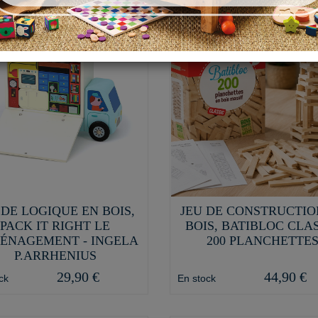
 DE LOGIQUE EN BOIS,
JEU DE CONSTRUCTIO
PACK IT RIGHT LE
BOIS, BATIBLOC CLA
ÉNAGEMENT - INGELA
200 PLANCHETTE
P.ARRHENIUS
29,90 €
44,90 €
ck
En stock