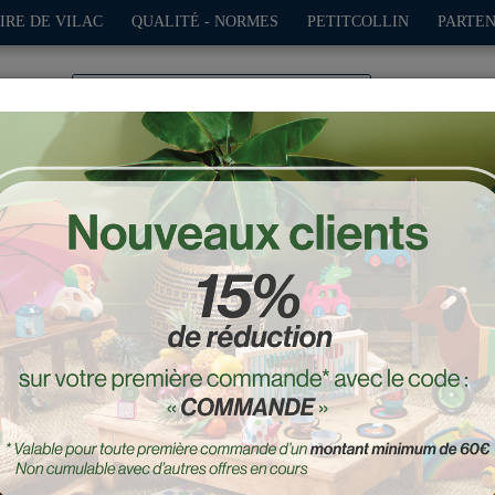
IRE DE VILAC
QUALITÉ - NORMES
PETITCOLLIN
PARTEN
0
TION
PLEIN AIR
JEUX
DÉCO-CADEAUX
POUPÉES
Jeux de construction