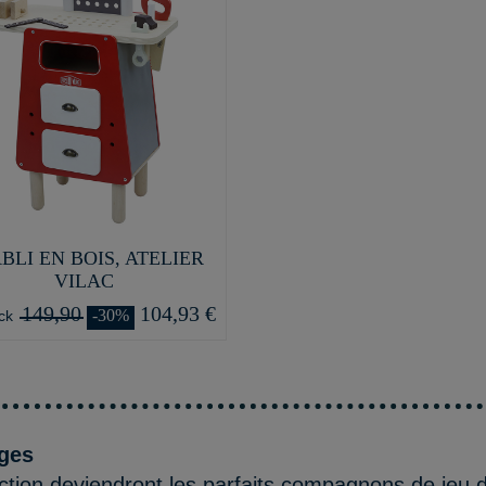
BLI EN BOIS, ATELIER
VILAC
149,90
104,93 €
-30%
ck
ages
ction deviendront les parfaits compagnons de jeu d