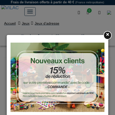
Frais de livraison offerts
à partir de 40 €
(France métropolitaine)
0
Accueil
Jeux
Jeux d’adresse
×
Babyfoot Vilac stadium