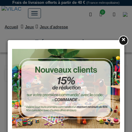
Frais de livraison offerts
à partir de 40 €
(France métropolitaine)
0
Accueil
Jeux
Jeux d’adresse
×
Pétanque stripes
NOUVEAU