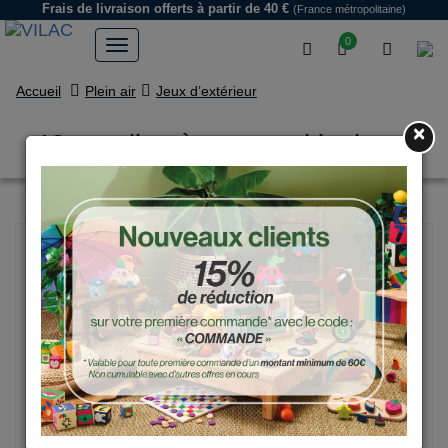
Frais de livraison offerts
à partir de 40 €
(France métropolitaine)
0
Accueil
Plein air
Jeux d’extérieur
×
42 moulins à vent multicolores