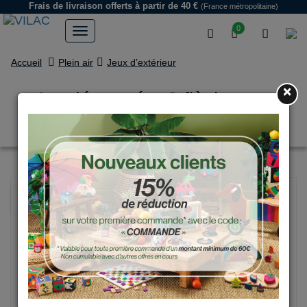
Frais de livraison offerts
à partir de 40 €
(France métropolitaine)
0
Accueil
Plein air
Jeux d’extérieur
×
Arc démonté + 3 flèches en
boîte cible