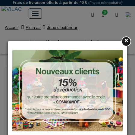
Frais de livraison offerts
à partir de 40 €
(France métropolitaine)
0
Accueil
Plein air
Jeux d’extérieur
×
Moulin à vent, Violet