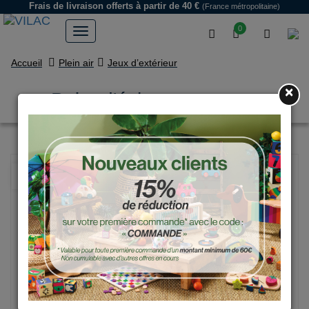
Frais de livraison offerts
à partir de 40 €
(France métropolitaine)
0
Accueil
Plein air
Jeux d’extérieur
×
Paire d'échasses vertes