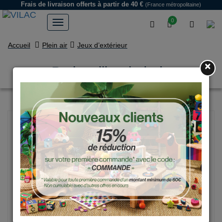
Frais de livraison offerts
à partir de 40 €
(France métropolitaine)
0
Accueil
Plein air
Jeux d’extérieur
×
Petit voilier de bain