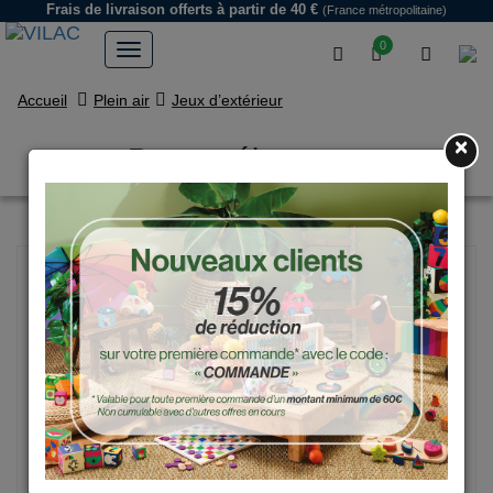
Frais de livraison offerts
à partir de 40 €
(France métropolitaine)
0
Accueil
Plein air
Jeux d’extérieur
×
Pouet vélo rouge