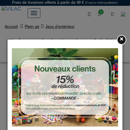
Frais de livraison offerts
à partir de 40 €
(France métropolitaine)
0
Accueil
Plein air
Jeux d’extérieur
×
Présentoir de 6 avions à hélice
assortis