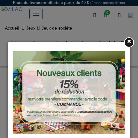
Frais de livraison offerts
à partir de 40 €
(France métropolitaine)
0
Accueil
Jeux
Jeux de société
×
C'est des salades, jeu de bluff -
Jour de récolte