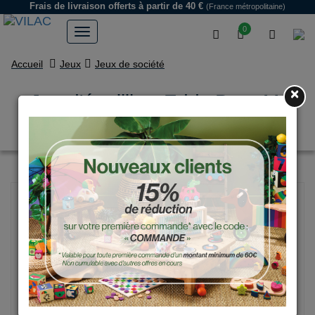
Frais de livraison offerts
à partir de 40 €
(France métropolitaine)
0
Accueil
Jeux
Jeux de société
×
Jeu d'équilibre Eddy Bear M.
Carlslund