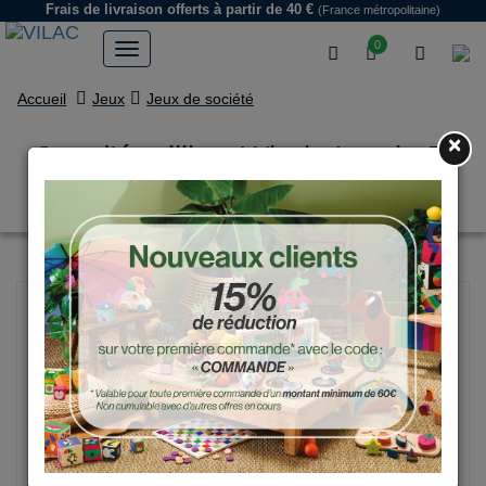
Frais de livraison offerts
à partir de 40 €
(France métropolitaine)
0
Accueil
Jeux
Jeux de société
×
Jeu d'équilibre Whaly Ingela P.
Arrhenius