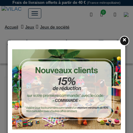
Frais de livraison offerts
à partir de 40 €
(France métropolitaine)
0
Accueil
Jeux
Jeux de société
×
Jeu de reconnaissance, Touche
et Trouve