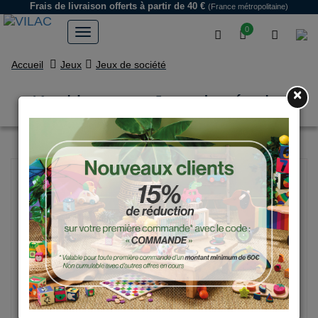
Frais de livraison offerts
à partir de 40 €
(France métropolitaine)
0
Accueil
Jeux
Jeux de société
×
Keskipouss - Jour de récolte