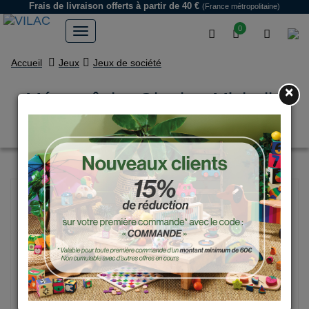
Frais de livraison offerts
à partir de 40 €
(France métropolitaine)
0
Accueil
Jeux
Jeux de société
×
Mémopêche Glagla - Michelle
Carlslund