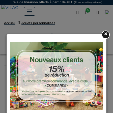
Frais de livraison offerts
à partir de 40 €
(France métropolitaine)
0
Accueil
Jouets personnalisés
×
Porteur en métal, Vintage rose
tendre