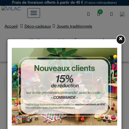
Frais de livraison offerts
à partir de 40 €
(France métropolitaine)
0
Accueil
Déco-cadeaux
Jouets traditionnels
×
Yoyo T-Rex - Muséum national
d'Histoire naturelle