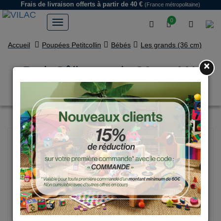
Frais de livraison offerts
à partir de 40 €
(France métropolitaine)
0
Accueil
Poupées Petitcollin
Bébés
Les grands (36 cm)
×
Petit Câlin souple 36 cm MA
TENUE A COLORIER