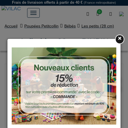
Frais de livraison offerts
à partir de 40 €
(France métropolitaine)
0
Accueil
Poupées Petitcollin
Bébés
Les petits (28 cm)
×
Anibabies 28 cm PINPIN