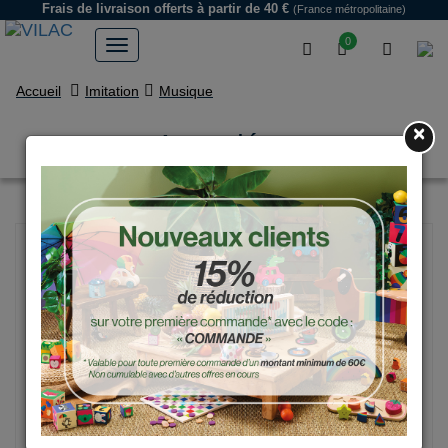
Frais de livraison offerts
à partir de 40 €
(France métropolitaine)
0
Accueil
Imitation
Musique
×
Accordéon