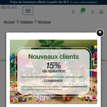
Frais de livraison offerts
à partir de 40 €
(France métropolitaine)
0
Accueil
Imitation
Musique
×
Moulin à musique en métal,
Orgue en ville - Ingela
P.Arrhenius