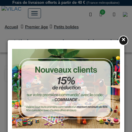
Frais de livraison offerts
à partir de 40 €
(France métropolitaine)
0
Accueil
Premier âge
Petits bolides
×
Mini course vintage bleu ciel
NOUVEAU