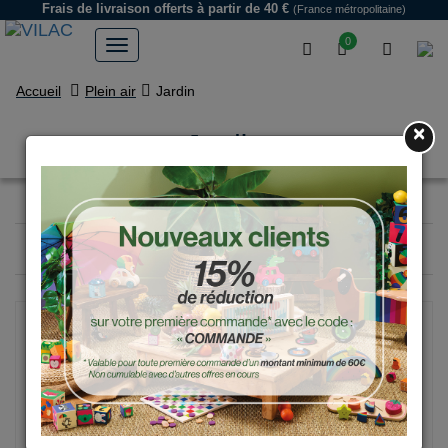
Frais de livraison offerts
à partir de 40 €
(France métropolitaine)
0
Accueil
Plein air
Jardin
×
Jardin
Filtrer
5
produits