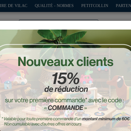
IRE DE VILAC
QUALITÉ - NORMES
PETITCOLLIN
PARTEN
0
TION
PLEIN AIR
JEUX
DÉCO-CADEAUX
POUPÉES
s et chariots de marche
ur en bois, Camion de ch
Réf. : 1030