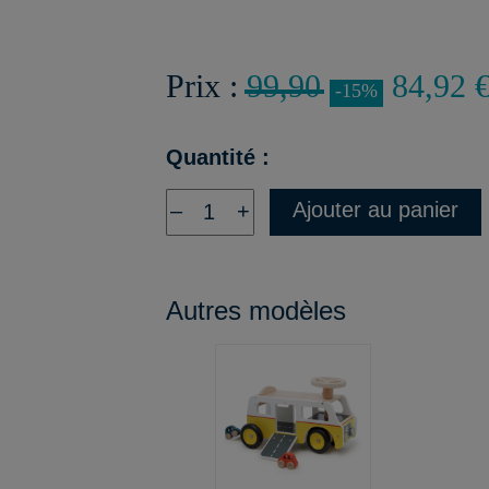
Prix :
99,90
84,92 
-15%
Quantité :
Ajouter au panier
–
+
Autres modèles