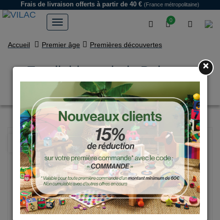
Frais de livraison offerts
à partir de 40 €
(France métropolitaine)
0
Accueil
Premier âge
Premières découvertes
×
Empilable en bois Boizoos,
Marcel l’ourson