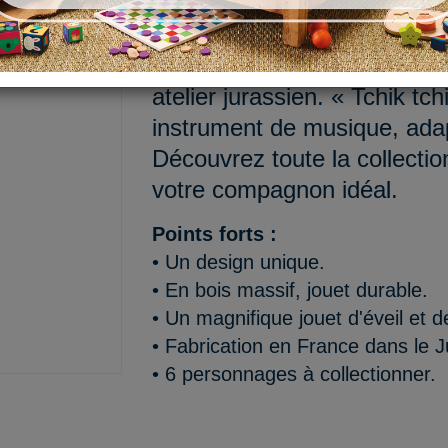
Bienvenue Mariette, petite m
déclinée ici en hochet en bo
atelier jurassien. « Tchik tch
instrument de musique, adap
Découvrez toute la collectio
votre compagnon idéal.
Points forts :
• Un design unique.
• En bois massif, jouet durable.
• Un magnifique jouet d'éveil et 
• Fabrication en France dans le J
• 6 personnages à collectionner.