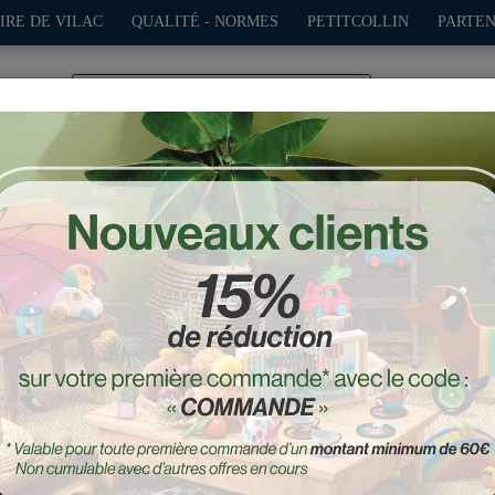
IRE DE VILAC
QUALITÉ - NORMES
PETITCOLLIN
PARTEN
0
TION
PLEIN AIR
JEUX
DÉCO-CADEAUX
POUPÉES
ertes
n bois Boizoos, Mariette l
Réf. : 8075W