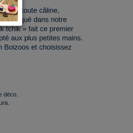
inette toute câline,
is fabriqué dans notre
ik tchik » fait ce premier
té aux plus petites mains.
n Boizoos et choisissez
de déco.
ura.