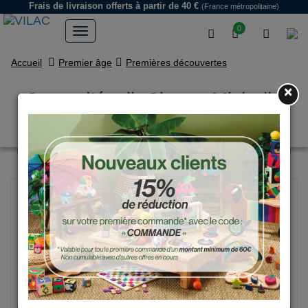
Frais de livraison offerts
à partir de 40 €
(France métropolitaine)
0
Accueil
Premier âge
Premières découvertes
×
Jouet d’éveil, Circus- Michelle
Carlslund