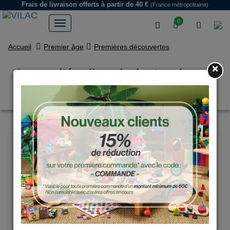
Frais de livraison offerts
à partir de 40 €
(France métropolitaine)
0
Accueil
Premier âge
Premières découvertes
×
Jouet d'éveil en bois, Lapinou -
Michelle Carlslund