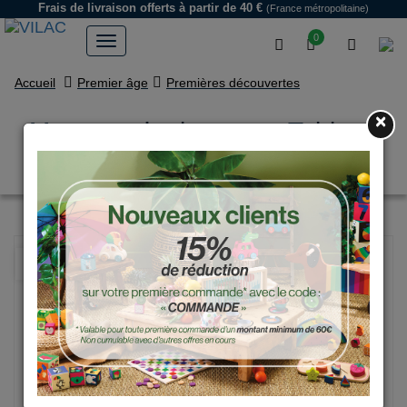
Frais de livraison offerts
à partir de 40 €
(France métropolitaine)
0
Accueil
Premier âge
Premières découvertes
×
Mon premier bateau – Tableau
d’activités en bois
NOUVEAU