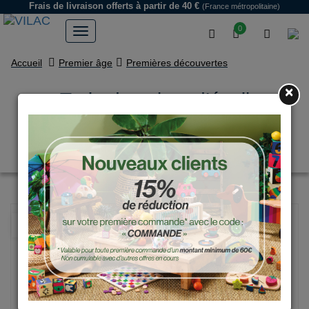
Frais de livraison offerts
à partir de 40 €
(France métropolitaine)
0
Accueil
Premier âge
Premières découvertes
×
Train de cubes d’éveil
multicolore en bois –
Apprentissage des chiffres
NOUVEAU