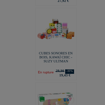
27,92 €
CUBES SONORES EN
BOIS, KAWAÏ CHIC -
SUZY ULTMAN
29,90
-35%
En rupture
19,43 €