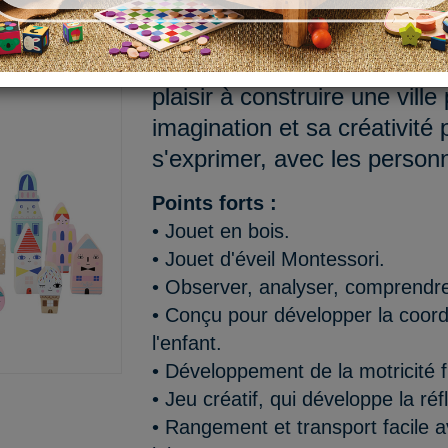
Découvrez notre joli coffret
joliment illustrés par Suzy 
plaisir à construire une vill
imagination et sa créativité
s'exprimer, avec les person
Points forts :
• Jouet en bois.
• Jouet d'éveil Montessori.
• Observer, analyser, comprendre
• Conçu pour développer la coordi
l'enfant.
• Développement de la motricité f
• Jeu créatif, qui développe la réf
• Rangement et transport facile a