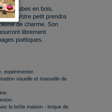
 de 20 cubes en bois,
Ultman. Votre petit prendra
e pleine de charme. Son
 pourront librement
nages poétiques.
, expérimenter.
nation visuelle et manuelle de
ine.
lexion.
vec la boîte maison - brique de