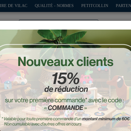
IRE DE VILAC
QUALITÉ - NORMES
PETITCOLLIN
PARTEN
0
TION
PLEIN AIR
JEUX
DÉCO-CADEAUX
POUPÉES
es
Cubes en bois, Tiny city
Réf. : 8902