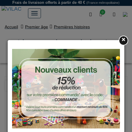
Frais de livraison offerts
à partir de 40 €
(France métropolitaine)
0
Accueil
Premier âge
Premières histoires
×
Livre puzzles en bois – Le
voyage
NOUVEAU