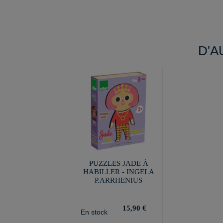
D'A
PUZZLES JADE À
HABILLER - INGELA
P.ARRHENIUS
15,90 €
En stock