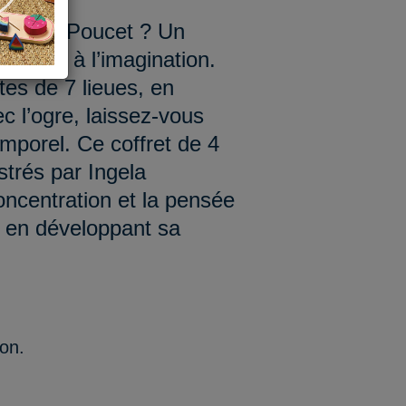
du Petit Poucet ? Un
êve et à l’imagination.
tes de 7 lieues, en
c l’ogre, laissez-vous
mporel. Ce coffret de 4
ustrés par Ingela
concentration et la pensée
t en développant sa
ion.