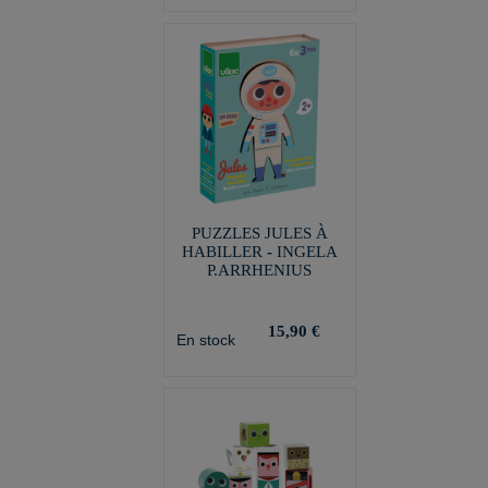
PUZZLES JULES À
HABILLER - INGELA
P.ARRHENIUS
15,90 €
En stock