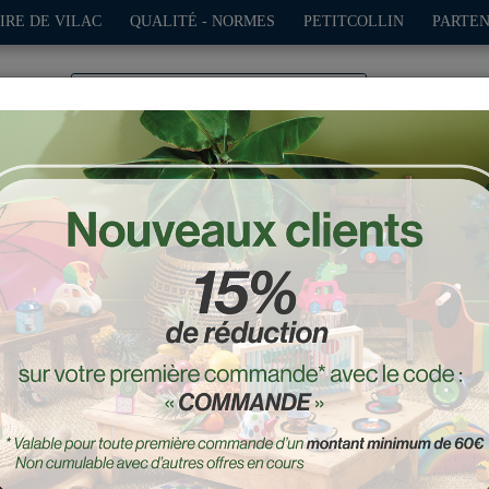
IRE DE VILAC
QUALITÉ - NORMES
PETITCOLLIN
PARTEN
0
TION
PLEIN AIR
JEUX
DÉCO-CADEAUX
POUPÉES
 en bois, Le Petit Poucet
Réf. : 7631