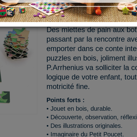
Connaissez-vous l’histoire 
univers magique propice au r
Des miettes de pain aux bot
passant par la rencontre ave
emporter dans ce conte inte
puzzles en bois, joliment ill
P.Arrhenius va solliciter la 
logique de votre enfant, tou
motricité fine.
Points forts :
• Jouet en bois, durable.
• Découverte, observation, réflex
• Des illustrations originales.
• Imaginaire du Petit Poucet.