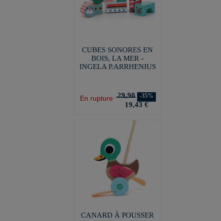
CUBES SONORES EN
BOIS, LA MER -
INGELA P.ARRHENIUS
29,90
-35%
En rupture
19,43 €
CANARD À POUSSER