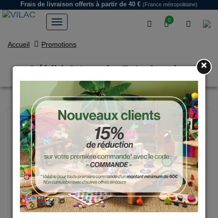
Frais de livraison offerts
à partir de 40 €
(France métropolitaine)
0
Accueil
Promotions
×
Cékiki ? Ingela P.Arrhenius