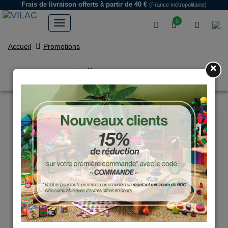
Frais de livraison offerts
à partir de 40 €
(France métropolitaine)
0
Accueil
Promotions
×
Culbuto rouge